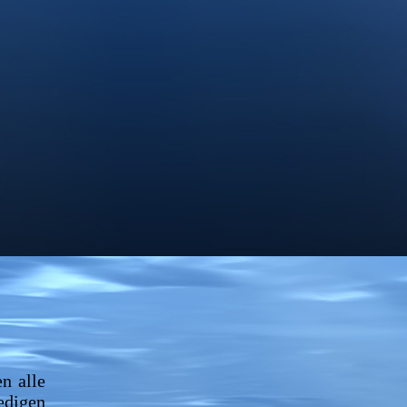
n alle
edigen