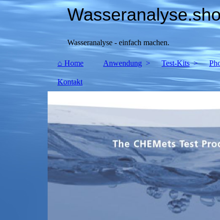
Wasseranalyse.sh
Wasseranalyse - einfach machen.
⌂ Home
Anwendung
Test-Kits
Pho
Kontakt