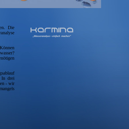
en. Die
analyse
? Können
lwasser?
enötigen
gsablauf
 In drei
en - wir
emangels