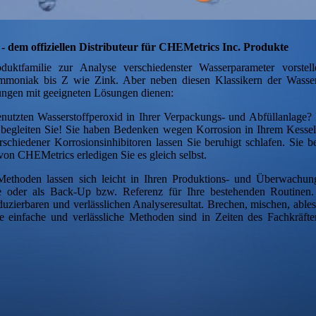
 dem offiziellen Distributeur für CHEMetrics Inc. Produkte
uktfamilie zur Analyse verschiedenster Wasserparameter vorstell
moniak bis Z wie Zink. Aber neben diesen Klassikern der Wasser
ungen mit geeigneten Lösungen dienen:
enutzten Wasserstoffperoxid in Ihrer Verpackungs- und Abfüllanlage
r begleiten Sie! Sie haben Bedenken wegen Korrosion in Ihrem Kesse
rschiedener Korrosionsinhibitoren lassen Sie beruhigt schlafen. Sie b
on CHEMetrics erledigen Sie es gleich selbst.
Methoden lassen sich leicht in Ihren Produktions- und Überwachun
de oder als Back-Up bzw. Referenz für Ihre bestehenden Routinen.
uzierbaren und verlässlichen Analyseresultat. Brechen, mischen, ables
e einfache und verlässliche Methoden sind in Zeiten des Fachkräft