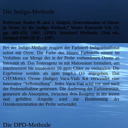
Die Indigo-Methode
Referenz: Bader H. and J. Hoigné, Determination of Ozone
in Water by the Indigo Method,” Water Research Vol. 15,
pp. 449-456, 1981. APHA Standard Methods, 23rd ed.,
Method 4500-O3 B – 1997.
Bei der Indigo-Methode reagiert der Farbstoff Indigotrisulfonat
sofort mit Ozon. Die Farbe des blauen Farbstoffs nimmt im
Verhältnis zur Menge des in der Probe vorhandenen Ozons an
Intensität ab. Das Testreagenz ist mit Malonsäure formuliert, um
Interferenzen bis mindestens 10 ppm Chlor zu vermeiden. Die
Ergebnisse werden als ppm (mg/L) O3 angegeben. Das
CHEMetrics Ozone (Indigo) Vacu-Vials Kit verwendet eine
innovative "Selbstnullung". Jedes Vacu-Vial wird vor und nach
der Probeaufnahme gemessen. Die Änderung der Farbintensität,
gemessen als Absorption, zwischen dem Reagenz in der leeren
und gefüllten Ampulle wird zur Bestimmung der
Ozonkonzentration der Probe verwendet.
Die DPD-Methode