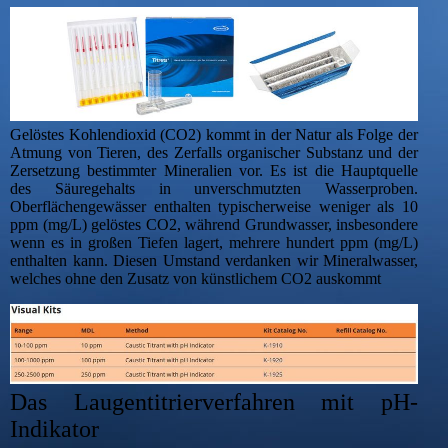
Gelöstes Kohlendioxid (CO2) kommt in der Natur als Folge der
Atmung von Tieren, des Zerfalls organischer Substanz und der
Zersetzung bestimmter Mineralien vor. Es ist die Hauptquelle
des Säuregehalts in unverschmutzten Wasserproben.
Oberflächengewässer enthalten typischerweise weniger als 10
ppm (mg/L) gelöstes CO2, während Grundwasser, insbesondere
wenn es in großen Tiefen lagert, mehrere hundert ppm (mg/L)
enthalten kann. Diesen Umstand verdanken wir Mineralwasser,
welches ohne den Zusatz von künstlichem CO2 auskommt
Das Laugentitrierverfahren mit pH-
Indikator