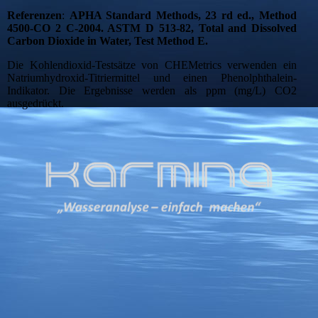
Referenzen
:
APHA Standard Methods, 23 rd ed., Method
4500-CO 2 C-2004. ASTM D 513-82, Total and Dissolved
Carbon Dioxide in Water, Test Method E.
Die Kohlendioxid-Testsätze von CHEMetrics verwenden ein
Natriumhydroxid-Titriermittel und einen Phenolphthalein-
Indikator. Die Ergebnisse werden als ppm (mg/L) CO2
ausgedrückt.