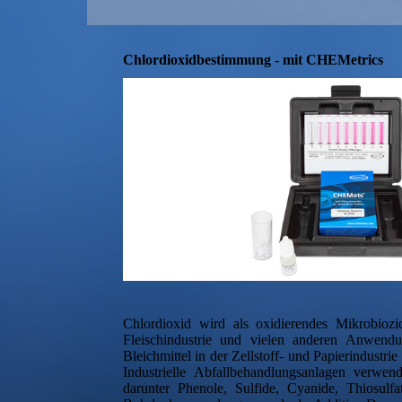
Chlordioxidbestimmung - mit CHEMetrics
Chlordioxid wird als oxidierendes Mikrobiozi
Fleischindustrie und vielen anderen Anwendu
Bleichmittel in der Zellstoff- und Papierindustr
Industrielle Abfallbehandlungsanlagen verwen
darunter Phenole, Sulfide, Cyanide, Thiosul