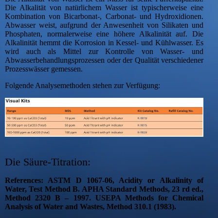
Die Alkalität von natürlichem Wasser ist typischerweise eine
Kombination von Bicarbonat-, Carbonat- und Hydroxidionen.
Abwasser weist, aufgrund der Anwesenheit von Silikaten und
Phosphaten, normalerweise eine höhere Alkalinität auf. Die
Alkalinität hemmt die Korrosion in Kessel- und Kühlwasser. Es
wird auch als Mittel zur Kontrolle von Wasser- und
Abwasserbehandlungsprozessen oder der Qualität verschiedener
Prozesswässer gemessen.
Folgende Analysemethoden stehen zur Verfügung:
Die Säure-Titration:
References: ASTM D 1067-06, Acidity or Alkalinity of
Water, Test Method B. APHA Standard Methods, 23 rd ed.,
Method 2320 B – 1997. USEPA Methods for Chemical
Analysis of Water and Wastes, Method 310.1 (1983).