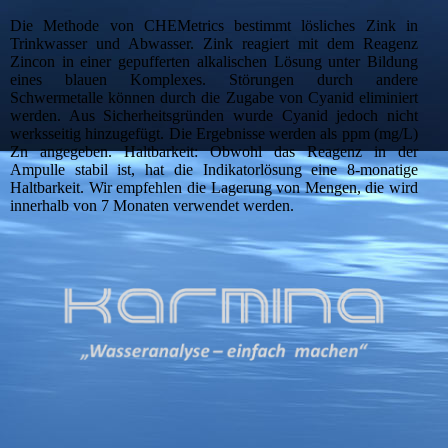
Die Methode von CHEMetrics bestimmt lösliches Zink in
Trinkwasser und Abwasser. Zink reagiert mit dem Reagenz
Zincon in einer gepufferten alkalischen Lösung unter Bildung
eines blauen Komplexes. Störungen durch andere
Schwermetalle können durch die Zugabe von Cyanid eliminiert
werden. Aus Sicherheitsgründen wurde Cyanid jedoch nicht
werksseitig hinzugefügt. Die Ergebnisse werden als ppm (mg/L)
Zn angegeben. Haltbarkeit: Obwohl das Reagenz in der
Ampulle stabil ist, hat die Indikatorlösung eine 8-monatige
Haltbarkeit. Wir empfehlen die Lagerung von Mengen, die wird
innerhalb von 7 Monaten verwendet werden.