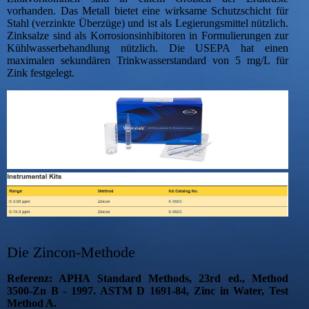
vorhanden. Das Metall bietet eine wirksame Schutzschicht für
Stahl (verzinkte Überzüge) und ist als Legierungsmittel nützlich.
Zinksalze sind als Korrosionsinhibitoren in Formulierungen zur
Kühlwasserbehandlung nützlich. Die USEPA hat einen
maximalen sekundären Trinkwasserstandard von 5 mg/L für
Zink festgelegt.
Die Zincon-Methode
Referenz: APHA Standard Methods, 23rd ed., Method
3500-Zn B - 1997. ASTM D 1691-84, Zinc in Water, Test
Method A.